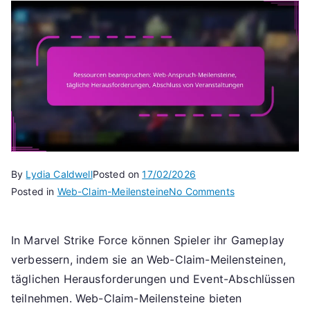
By
Lydia Caldwell
Posted on
17/02/2026
on
Posted in
Web-Claim-Meilensteine
No Comments
Ressourcen
beanspruchen:
In Marvel Strike Force können Spieler ihr Gameplay
Web-
verbessern, indem sie an Web-Claim-Meilensteinen,
Anspruch-
Meilensteine,
täglichen Herausforderungen und Event-Abschlüssen
tägliche
teilnehmen. Web-Claim-Meilensteine bieten