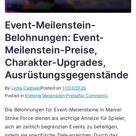
Event-Meilenstein-
Belohnungen: Event-
Meilenstein-Preise,
Charakter-Upgrades,
Ausrüstungsgegenstände
By
Lydia Caldwell
Posted on
11/03/2026
on
Posted in
Ereignis Meilenstein Preise
No Comments
Event-
Die Belohnungen für Event-Meilensteine in Marvel
Meilenstein-
Strike Force dienen als wichtige Anreize für Spieler,
Belohnungen:
Event-
sich an zeitlich begrenzten Events zu beteiligen,
Meilenstein-
indem sie spezifische Ziele erreichen. Durch das