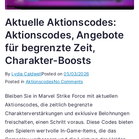
Aktuelle Aktionscodes:
Aktionscodes, Angebote
für begrenzte Zeit,
Charakter-Boosts
By
Lydia Caldwell
Posted on
05/03/2026
on
Posted in
Aktionscodes
No Comments
Aktuelle
Bleiben Sie in Marvel Strike Force mit aktuellen
Aktionscodes:
Aktionscodes, die zeitlich begrenzte
Aktionscodes,
Angebote
Charakterverstärkungen und exklusive Belohnungen
für
freischalten, einen Schritt voraus. Diese Codes bieten
begrenzte
den Spielern wertvolle In-Game-Items, die das
Zeit,