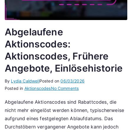
Abgelaufene
Aktionscodes:
Aktionscodes, Frühere
Angebote, Einlösehistorie
By
Lydia Caldwell
Posted on
06/03/2026
on
Posted in
Aktionscodes
No Comments
Abgelaufene
Abgelaufene Aktionscodes sind Rabattcodes, die
Aktionscodes:
nicht mehr eingelöst werden können, typischerweise
Aktionscodes,
Frühere
aufgrund eines festgelegten Ablaufdatums. Das
Angebote,
Durchstöbern vergangener Angebote kann jedoch