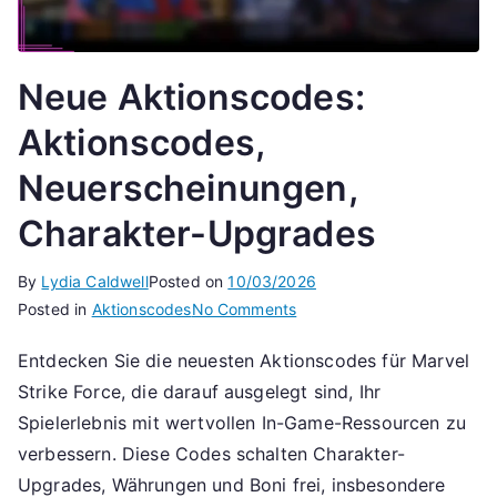
Neue Aktionscodes:
Aktionscodes,
Neuerscheinungen,
Charakter-Upgrades
By
Lydia Caldwell
Posted on
10/03/2026
on
Posted in
Aktionscodes
No Comments
Neue
Entdecken Sie die neuesten Aktionscodes für Marvel
Aktionscodes:
Strike Force, die darauf ausgelegt sind, Ihr
Aktionscodes,
Neuerscheinungen,
Spielerlebnis mit wertvollen In-Game-Ressourcen zu
Charakter-
verbessern. Diese Codes schalten Charakter-
Upgrades
Upgrades, Währungen und Boni frei, insbesondere