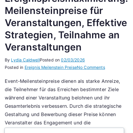
Meilensteinpreise für
Veranstaltungen, Effektive
Strategien, Teilnahme an
Veranstaltungen
By
Lydia Caldwell
Posted on
02/03/2026
on
Posted in
Ereignis Meilenstein Preise
No Comments
Ereignispreis
Event-Meilensteinpreise dienen als starke Anreize,
Meilensteinpr
die Teilnehmer für das Erreichen bestimmter Ziele
für
Veranstaltung
während einer Veranstaltung belohnen und ihr
Effektive
Gesamterlebnis verbessern. Durch die strategische
Strategien,
Gestaltung und Bewerbung dieser Preise können
Teilnahme
Veranstalter das Engagement und die
an
Teilnahmequoten effektiv steigern und die