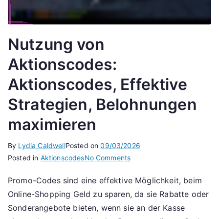
Nutzung von
Aktionscodes:
Aktionscodes, Effektive
Strategien, Belohnungen
maximieren
By
Lydia Caldwell
Posted on
09/03/2026
on
Posted in
Aktionscodes
No Comments
Nutzung
Promo-Codes sind eine effektive Möglichkeit, beim
von
Online-Shopping Geld zu sparen, da sie Rabatte oder
Aktionscodes:
Aktionscodes,
Sonderangebote bieten, wenn sie an der Kasse
Effektive