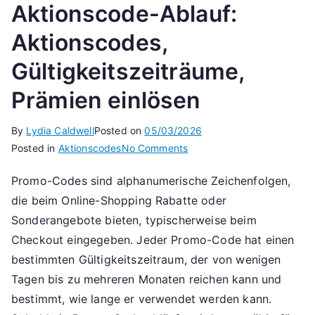
Aktionscode-Ablauf:
Aktionscodes,
Gültigkeitszeiträume,
Prämien einlösen
By
Lydia Caldwell
Posted on
05/03/2026
on
Posted in
Aktionscodes
No Comments
Aktionscode-
Promo-Codes sind alphanumerische Zeichenfolgen,
Ablauf:
die beim Online-Shopping Rabatte oder
Aktionscodes,
Gültigkeitszeiträume,
Sonderangebote bieten, typischerweise beim
Prämien
Checkout eingegeben. Jeder Promo-Code hat einen
einlösen
bestimmten Gültigkeitszeitraum, der von wenigen
Tagen bis zu mehreren Monaten reichen kann und
bestimmt, wie lange er verwendet werden kann.