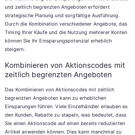
und zeitlich begrenzten Angeboten erfordert
strategische Planung und sorgfältige Ausführung.
Durch die Kombination verschiedener Angebote, das
Timing Ihrer Käufe und die Nutzung mehrerer Konten
können Sie Ihr Einsparungspotenzial erheblich
steigern.
Kombinieren von Aktionscodes mit
zeitlich begrenzten Angeboten
Das Kombinieren von Aktionscodes mit zeitlich
begrenzten Angeboten kann zu erheblichen
Einsparungen führen. Viele Einzelhändler erlauben es
den Kunden, Rabatte zu stapeln, was bedeutet, dass
Sie einen Aktionscode auf einen bereits reduzierten
Artikel anwenden können. Dies kann manchmal zu