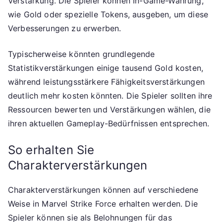
Verstärkung. Die Spieler können In-Game-Währung,
wie Gold oder spezielle Tokens, ausgeben, um diese
Verbesserungen zu erwerben.
Typischerweise könnten grundlegende
Statistikverstärkungen einige tausend Gold kosten,
während leistungsstärkere Fähigkeitsverstärkungen
deutlich mehr kosten könnten. Die Spieler sollten ihre
Ressourcen bewerten und Verstärkungen wählen, die
ihren aktuellen Gameplay-Bedürfnissen entsprechen.
So erhalten Sie
Charakterverstärkungen
Charakterverstärkungen können auf verschiedene
Weise in Marvel Strike Force erhalten werden. Die
Spieler können sie als Belohnungen für das