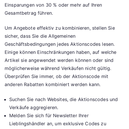
Einsparungen von 30 % oder mehr auf Ihren
Gesamtbetrag führen.
Um Angebote effektiv zu kombinieren, stellen Sie
sicher, dass Sie die Allgemeinen
Geschäftsbedingungen jedes Aktionscodes lesen.
Einige können Einschränkungen haben, auf welche
Artikel sie angewendet werden können oder sind
möglicherweise während Verkäufen nicht gültig.
Überprüfen Sie immer, ob der Aktionscode mit
anderen Rabatten kombiniert werden kann.
Suchen Sie nach Websites, die Aktionscodes und
Verkäufe aggregieren.
Melden Sie sich für Newsletter Ihrer
Lieblingshändler an, um exklusive Codes zu