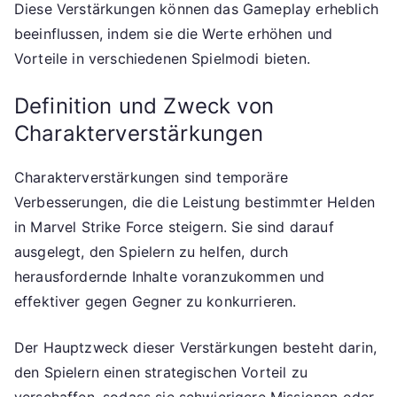
Diese Verstärkungen können das Gameplay erheblich
beeinflussen, indem sie die Werte erhöhen und
Vorteile in verschiedenen Spielmodi bieten.
Definition und Zweck von
Charakterverstärkungen
Charakterverstärkungen sind temporäre
Verbesserungen, die die Leistung bestimmter Helden
in Marvel Strike Force steigern. Sie sind darauf
ausgelegt, den Spielern zu helfen, durch
herausfordernde Inhalte voranzukommen und
effektiver gegen Gegner zu konkurrieren.
Der Hauptzweck dieser Verstärkungen besteht darin,
den Spielern einen strategischen Vorteil zu