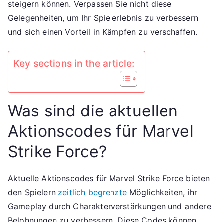
steigern können. Verpassen Sie nicht diese
Gelegenheiten, um Ihr Spielerlebnis zu verbessern
und sich einen Vorteil in Kämpfen zu verschaffen.
Key sections in the article:
Was sind die aktuellen
Aktionscodes für Marvel
Strike Force?
Aktuelle Aktionscodes für Marvel Strike Force bieten
den Spielern
zeitlich begrenzte
Möglichkeiten, ihr
Gameplay durch Charakterverstärkungen und andere
Belohnungen zu verbessern. Diese Codes können