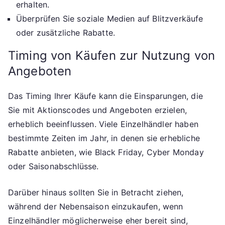
erhalten.
Überprüfen Sie soziale Medien auf Blitzverkäufe
oder zusätzliche Rabatte.
Timing von Käufen zur Nutzung von
Angeboten
Das Timing Ihrer Käufe kann die Einsparungen, die
Sie mit Aktionscodes und Angeboten erzielen,
erheblich beeinflussen. Viele Einzelhändler haben
bestimmte Zeiten im Jahr, in denen sie erhebliche
Rabatte anbieten, wie Black Friday, Cyber Monday
oder Saisonabschlüsse.
Darüber hinaus sollten Sie in Betracht ziehen,
während der Nebensaison einzukaufen, wenn
Einzelhändler möglicherweise eher bereit sind,