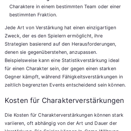
Charaktere in einem bestimmten Team oder einer
bestimmten Fraktion.
Jede Art von Verstärkung hat einen einzigartigen
Zweck, der es den Spielern ermöglicht, ihre
Strategien basierend auf den Herausforderungen,
denen sie gegenüberstehen, anzupassen.
Beispielsweise kann eine Statistikverstärkung ideal
für einen Charakter sein, der gegen einen starken
Gegner kämpft, während Fähigkeitsverstärkungen in
zeitlich begrenzten Events entscheidend sein können.
Kosten für Charakterverstärkungen
Die Kosten für Charakterverstärkungen können stark
variieren, oft abhängig von der Art und Dauer der