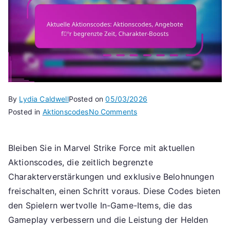
By
Lydia Caldwell
Posted on
05/03/2026
on
Posted in
Aktionscodes
No Comments
Aktuelle
Aktionscodes:
Bleiben Sie in Marvel Strike Force mit aktuellen
Aktionscodes,
Aktionscodes, die zeitlich begrenzte
Angebote
für
Charakterverstärkungen und exklusive Belohnungen
begrenzte
freischalten, einen Schritt voraus. Diese Codes bieten
Zeit,
den Spielern wertvolle In-Game-Items, die das
Charakter-
Gameplay verbessern und die Leistung der Helden
Boosts