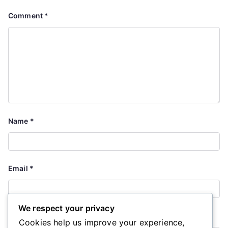
Comment
*
Name
*
Email
*
We respect your privacy
Website
Cookies help us improve your experience,