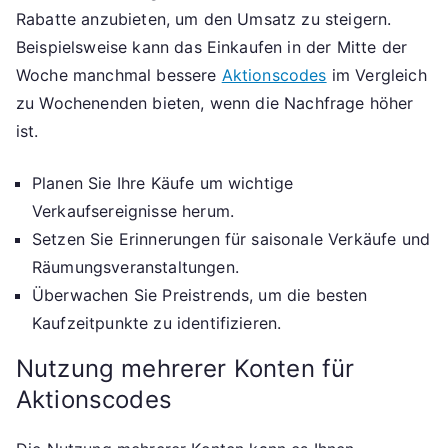
Rabatte anzubieten, um den Umsatz zu steigern.
Beispielsweise kann das Einkaufen in der Mitte der
Woche manchmal bessere
Aktionscodes
im Vergleich
zu Wochenenden bieten, wenn die Nachfrage höher
ist.
Planen Sie Ihre Käufe um wichtige
Verkaufsereignisse herum.
Setzen Sie Erinnerungen für saisonale Verkäufe und
Räumungsveranstaltungen.
Überwachen Sie Preistrends, um die besten
Kaufzeitpunkte zu identifizieren.
Nutzung mehrerer Konten für
Aktionscodes