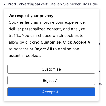
Produktverfügbarkeit:
Stellen Sie sicher, dass die
gewünschten Artikel für den Promo-Code
We respect your privacy
berechtigt sind. Einige Einzelhändler haben
Cookies help us improve your experience,
möglicherweise umfangreichere
deliver personalized content, and analyze
Auswahlmöglichkeiten als andere.
traffic. You can choose which cookies to
Kundenservice:
Recherchieren Sie den Ruf des
allow by clicking
Customize
. Click
Accept All
Einzelhändlers in Bezug auf den Kundenservice, da
to consent or
Reject All
to decline non-
dies Ihre gesamte Einkaufserfahrung beeinflussen
essential cookies.
kann, wenn Probleme auftreten.
Rückgabebedingungen:
Verstehen Sie die
Customize
Rückgabebedingungen, die mit jedem Einzelhändler
verbunden sind, da diese erheblich variieren
Reject All
können und Ihre Entscheidung beeinflussen können.
Accept All
Verwandte Artikel