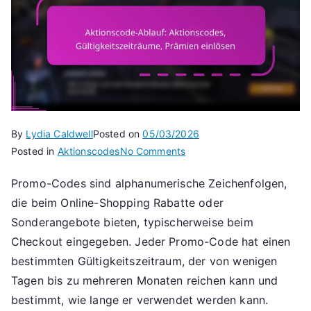
By
Lydia Caldwell
Posted on
05/03/2026
on
Posted in
Aktionscodes
No Comments
Aktionscode-
Promo-Codes sind alphanumerische Zeichenfolgen,
Ablauf:
die beim Online-Shopping Rabatte oder
Aktionscodes,
Gültigkeitszeiträume,
Sonderangebote bieten, typischerweise beim
Prämien
Checkout eingegeben. Jeder Promo-Code hat einen
einlösen
bestimmten Gültigkeitszeitraum, der von wenigen
Tagen bis zu mehreren Monaten reichen kann und
bestimmt, wie lange er verwendet werden kann.