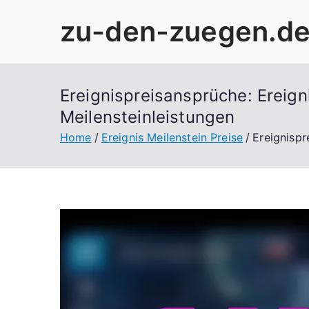
Skip
zu-den-zuegen.d
to
content
Ereignispreisansprüche: Ereig
Meilensteinleistungen
Home
Ereignis Meilenstein Preise
Ereignispr